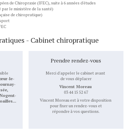
éen de Chiropraxie (IFEC), suite à 6 années d'études
par le ministère de la santé)
çaise de chiropratique)
 sport
IFEC
ratiques - Cabinet chiropratique
Prendre rendez-vous
sible
Merci d'appeler le cabinet avant
œur-le-
de vous déplacer
Gournay-
Vincent Moreau
sée,
03 44 15 52 67
, Nogent-
Vincent Moreau est à votre disposition
ailles...
pour fixer un rendez-vous et
répondre à vos questions.