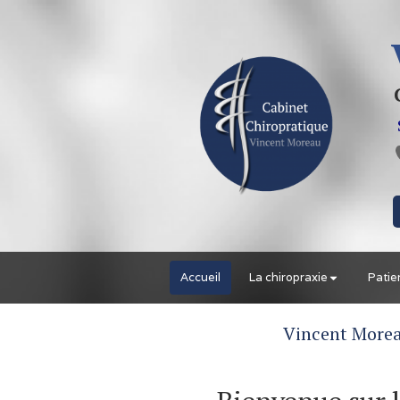
Accueil
La chiropraxie
Patie
Vincent Morea