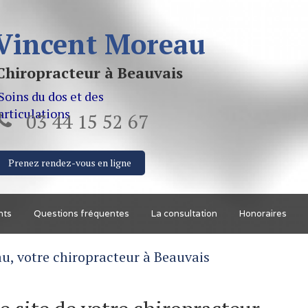
Vincent Moreau
Chiropracteur à Beauvais
Soins du dos et des
articulations
03 44 15 52 67
Prenez rendez-vous en ligne
nts
Questions fréquentes
La consultation
Honoraires
u, votre chiropracteur à Beauvais